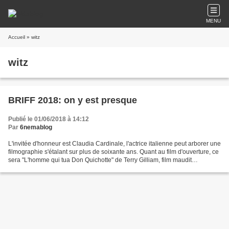
MENU
Accueil
» witz
witz
BRIFF 2018: on y est presque
Publié le 01/06/2018 à 14:12
Par
6nemablog
L'invitée d'honneur est Claudia Cardinale, l'actrice italienne peut arborer une
filmographie s'étalant sur plus de soixante ans. Quant au film d'ouverture, ce
sera "L'homme qui tua Don Quichotte" de Terry Gilliam, film maudit
finalement présenté en clôture...