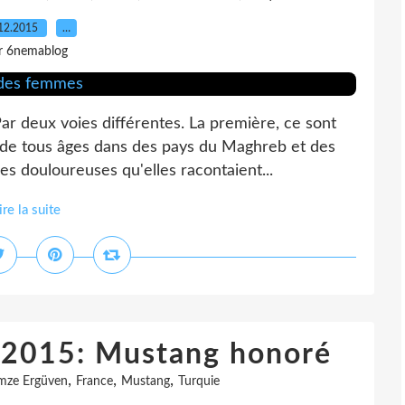
12.2015
…
r 6nemablog
ar deux voies différentes. La première, ce sont
de tous âges dans des pays du Maghreb et des
es douloureuses qu'elles racontaient...
ire la suite
2015: Mustang honoré
,
,
,
mze Ergüven
France
Mustang
Turquie