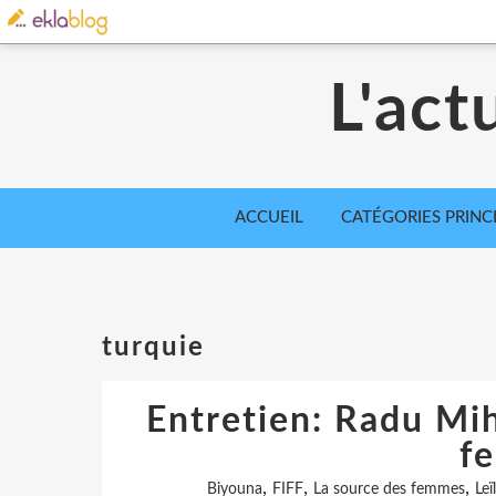
L'act
ACCUEIL
CATÉGORIES PRINC
turquie
Entretien: Radu Mih
f
,
,
,
Biyouna
FIFF
La source des femmes
Leï