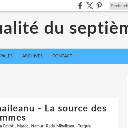
ualité du septiè
IPALES
ARCHIVES
CONTACT
aileanu - La source des
emmes
,
,
,
,
la Bekhti
Maroc
Namur
Radu Mihaileanu
Turquie