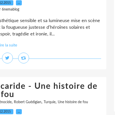
12.2015
…
r 6nemablog
sthétique sensible et sa lumineuse mise en scène
 la fougueuse justesse d’héroïnes solaires et
oir, tragédie et ironie, il...
ire la suite
caride - Une histoire de
fou
,
,
,
énocide
Robert Guédigian
Turquie
Une histoire de fou
12.2015
…