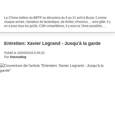
La 37ème édition du BIFFF se déroulera du 9 au 21 avril à Bozar. Comme
chaque année, l'amateur de fantastique, de thriller, d'horreur, ... sera gâté. Il y
en a pour tous les goûts. Côté compétitions, il y aura la 7ème parallèle,
thriller, européenne,...
Entretien: Xavier Legrand - Jusqu'à la garde
Publié le 18/02/2018 à 09:22
Par
6nemablog