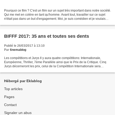
Pourquoi ce film ? C'est un film sur un sujet très important dans notre société.
Qui me met en colère en tant qu'homme. Avant tout, travailler sur ce sujet
n'était pas dans un but d'engagement. Moi, je suis comédien et je voulais
d'abord écrire pour le...
BIFFF 2017: 35 ans et toutes ses dents
Publié le 26/03/2017 à 13:10
Par
6nemablog
Les compétitions et Jurys Il y aura quatre compétitions: Internationale,
Européenne, Thriller, 7ème Parallèle ainsi que le Prix de la Critique. Cinq
Jurys décerneront les prix, celui de la Compétition Internationale sera
présidé par la réalisatrice d'origine...
Hébergé par Eklablog
Top articles
Pages
Contact
Signaler un abus