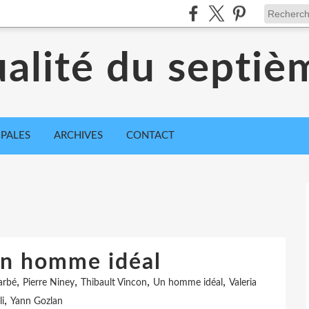
ualité du septiè
IPALES
ARCHIVES
CONTACT
Un homme idéal
,
,
,
,
arbé
Pierre Niney
Thibault Vincon
Un homme idéal
Valeria
,
li
Yann Gozlan