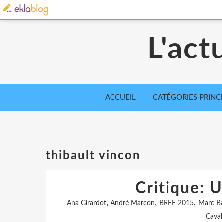
L'act
ACCUEIL
CATÉGORIES PRINC
thibault vincon
Critique: 
,
,
,
Ana Girardot
André Marcon
BRFF 2015
Marc B
Caval