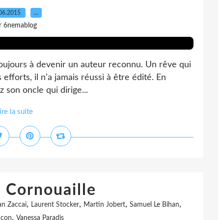
06.2015
…
r 6nemablog
 toujours à devenir un auteur reconnu. Un rêve qui
efforts, il n’a jamais réussi à être édité. En
z son oncle qui dirige...
ire la suite
: Cornouaille
,
,
,
,
an Zaccai
Laurent Stocker
Martin Jobert
Samuel Le Bihan
,
ncon
Vanessa Paradis