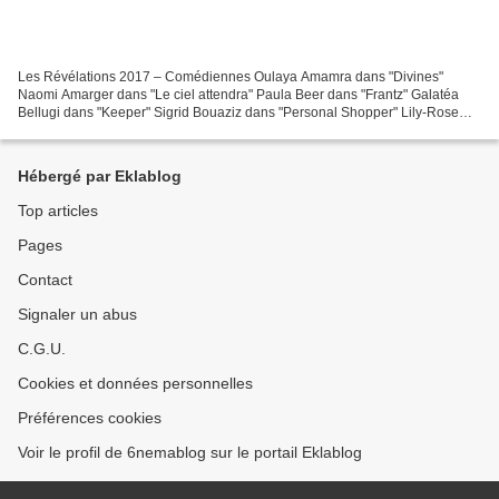
Les Révélations 2017 – Comédiennes Oulaya Amamra dans "Divines"
Naomi Amarger dans "Le ciel attendra" Paula Beer dans "Frantz" Galatéa
Bellugi dans "Keeper" Sigrid Bouaziz dans "Personal Shopper" Lily-Rose
Depp dans "La Danseuse" Eye Haïdara dans "La...
Hébergé par Eklablog
Top articles
Pages
Contact
Signaler un abus
C.G.U.
Cookies et données personnelles
Préférences cookies
Voir le profil de 6nemablog sur le portail Eklablog