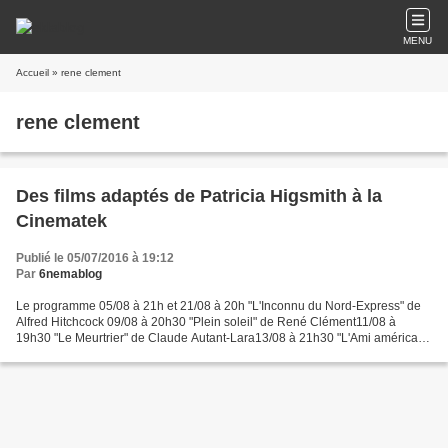
MENU
Accueil
» rene clement
rene clement
Des films adaptés de Patricia Higsmith à la
Cinematek
Publié le 05/07/2016 à 19:12
Par
6nemablog
Le programme 05/08 à 21h et 21/08 à 20h "L'Inconnu du Nord-Express" de
Alfred Hitchcock 09/08 à 20h30 "Plein soleil" de René Clément11/08 à
19h30 "Le Meurtrier" de Claude Autant-Lara13/08 à 21h30 "L'Ami américain
de Wim Wenders15/08 à 20h30 "Dites-lui...