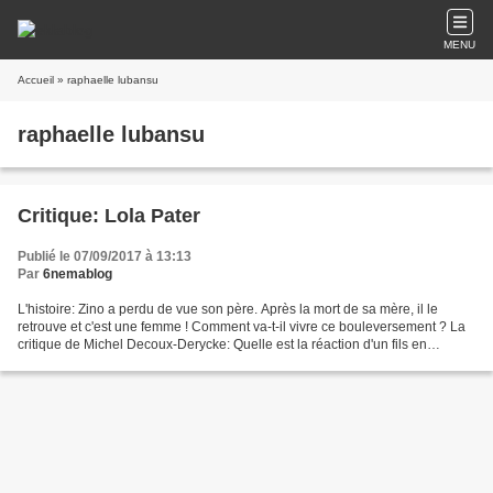
MENU
Accueil
» raphaelle lubansu
raphaelle lubansu
Critique: Lola Pater
Publié le 07/09/2017 à 13:13
Par
6nemablog
L'histoire: Zino a perdu de vue son père. Après la mort de sa mère, il le
retrouve et c'est une femme ! Comment va-t-il vivre ce bouleversement ? La
critique de Michel Decoux-Derycke: Quelle est la réaction d'un fils en
apprenant que son père est devenu...