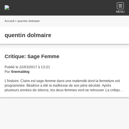
MENU
Accueil
» quentin dolmaire
quentin dolmaire
Critique: Sage Femme
Publié le 22/03/2017 à 13:21
Par
6nemablog
L'histoire: Claire est sage-femme dans une maternité dont la fermeture est
programmée. Béatrice a été la maîtresse de son père décédé. Après
plusieurs années de silence, les deux femmes vont se retrouver. La critique
de Michel Decoux-Derycke: Sixième...