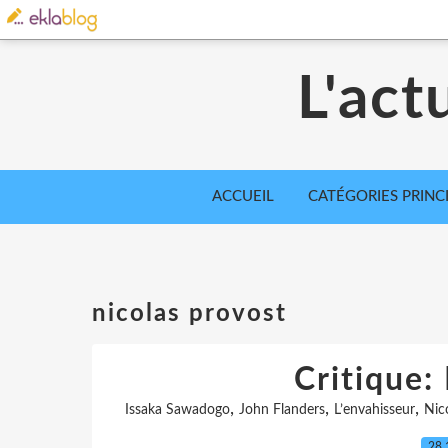
L'act
ACCUEIL
CATÉGORIES PRINC
nicolas provost
Critique:
,
,
,
Issaka Sawadogo
John Flanders
L’envahisseur
Nic
28.