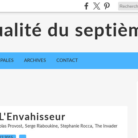
ualité du septiè
IPALES
ARCHIVES
CONTACT
 L'Envahisseur
,
,
,
olas Provost
Serge Riaboukine
Stephanie Rocca
The Invader
12.2015
…