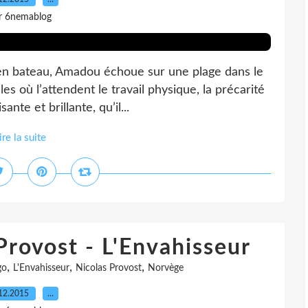
r 6nemablog
e en bateau, Amadou échoue sur une plage dans le
les où l’attendent le travail physique, la précarité
nte et brillante, qu’il...
ire la suite
Provost - L'Envahisseur
,
,
,
go
L'Envahisseur
Nicolas Provost
Norvège
12.2015
…