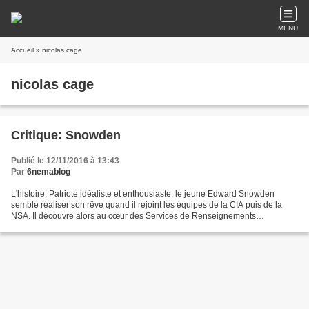
MENU
Accueil
» nicolas cage
nicolas cage
Critique: Snowden
Publié le 12/11/2016 à 13:43
Par
6nemablog
L'histoire: Patriote idéaliste et enthousiaste, le jeune Edward Snowden
semble réaliser son rêve quand il rejoint les équipes de la CIA puis de la
NSA. Il découvre alors au cœur des Services de Renseignements
américains l’ampleur insoupçonnée de la cyber-surveillance....