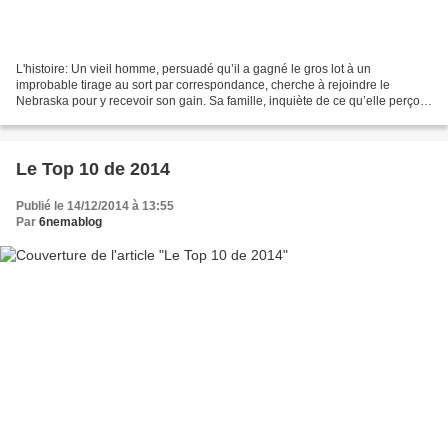
L'histoire: Un vieil homme, persuadé qu’il a gagné le gros lot à un
improbable tirage au sort par correspondance, cherche à rejoindre le
Nebraska pour y recevoir son gain. Sa famille, inquiète de ce qu’elle perçoit
comme un début de sénilité, envisage...
Le Top 10 de 2014
Publié le 14/12/2014 à 13:55
Par
6nemablog