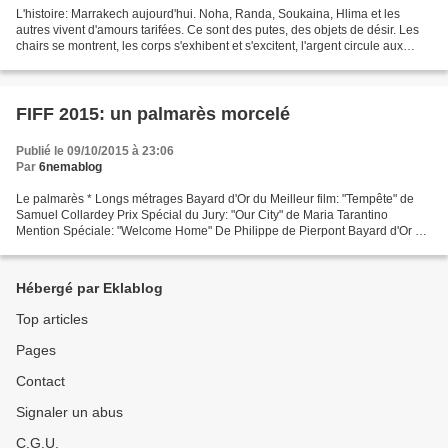
L'histoire: Marrakech aujourd'hui. Noha, Randa, Soukaina, Hlima et les
autres vivent d'amours tarifées. Ce sont des putes, des objets de désir. Les
chairs se montrent, les corps s'exhibent et s'excitent, l'argent circule aux
rythmes des plaisirs et des...
FIFF 2015: un palmarès morcelé
Publié le 09/10/2015 à 23:06
Par
6nemablog
Le palmarès * Longs métrages Bayard d'Or du Meilleur film: "Tempête" de
Samuel Collardey Prix Spécial du Jury: "Our City" de Maria Tarantino
Mention Spéciale: "Welcome Home" De Philippe de Pierpont Bayard d'Or du
Meilleur scénario: "Une enfance" de Philippe...
Hébergé par Eklablog
Top articles
Pages
Contact
Signaler un abus
C.G.U.