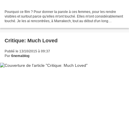
Pourquoi ce film ? Pour donner la parole à ces femmes, pour les rendre
visibles et surtout parce qu'elles m'ont touché. Elles m'ont considérablement
touché. Je les ai rencontrées, à Marrakech, tout au début d'un long
processus. Celui-ci a duré un an et...
Critique: Much Loved
Publié le 13/10/2015 à 09:37
Par
6nemablog