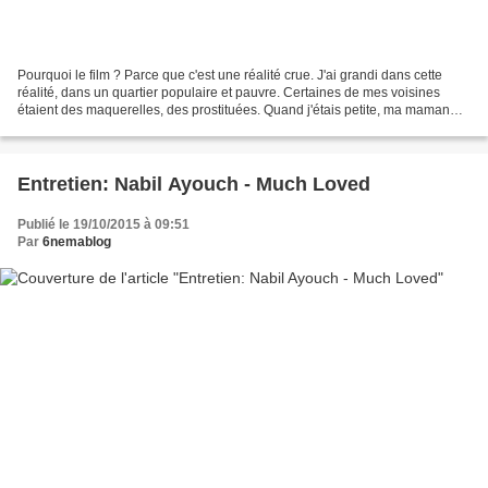
Pourquoi le film ? Parce que c'est une réalité crue. J'ai grandi dans cette
réalité, dans un quartier populaire et pauvre. Certaines de mes voisines
étaient des maquerelles, des prostituées. Quand j'étais petite, ma maman
m'interdisait de parler avec...
Entretien: Nabil Ayouch - Much Loved
Publié le 19/10/2015 à 09:51
Par
6nemablog