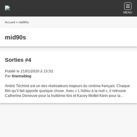
MENU
Accueil
» mid90s
mid90s
Sorties #4
Publié le 21/01/2020 à 15:52
Par
6nemablog
André Téchiné est un des réalisateurs majeurs du cinéma français. Chaque
film qu’il fait apporte quelque chose. Avec « L’Adieu à la nuit », il retrouve
Catherine Deneuve pour la huitième fois et Kacey Mottet Klein pour la
deuxième fois. André Téchiné...