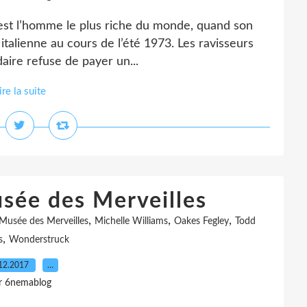
y est l’homme le plus riche du monde, quand son
 italienne au cours de l’été 1973. Les ravisseurs
daire refuse de payer un...
ire la suite
usée des Merveilles
,
,
,
Musée des Merveilles
Michelle Williams
Oakes Fegley
Todd
,
s
Wonderstruck
12.2017
…
r 6nemablog