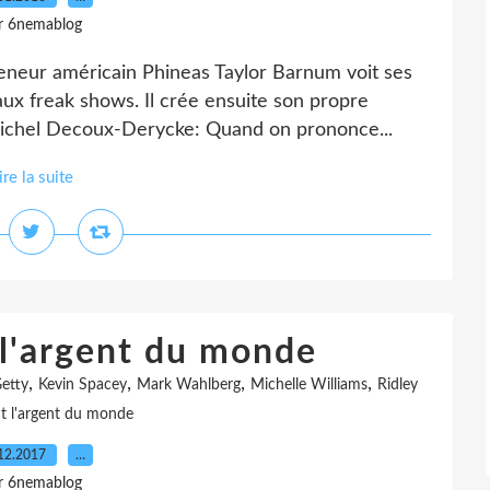
r 6nemablog
preneur américain Phineas Taylor Barnum voit ses
ux freak shows. Il crée ensuite son propre
 Michel Decoux-Derycke: Quand on prononce...
ire la suite
 l'argent du monde
,
,
,
,
etty
Kevin Spacey
Mark Wahlberg
Michelle Williams
Ridley
t l'argent du monde
12.2017
…
r 6nemablog