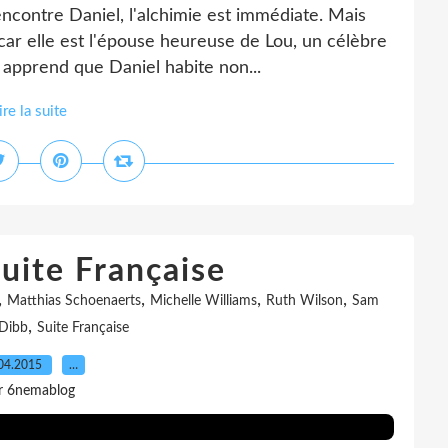
encontre Daniel, l'alchimie est immédiate. Mais
car elle est l'épouse heureuse de Lou, un célèbre
 apprend que Daniel habite non...
ire la suite
Suite Française
,
,
,
,
Matthias Schoenaerts
Michelle Williams
Ruth Wilson
Sam
,
 Dibb
Suite Française
04.2015
…
r 6nemablog