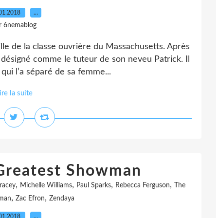
01.2018
…
r 6nemablog
mille de la classe ouvrière du Massachusetts. Après
 désigné comme le tuteur de son neveu Patrick. Il
qui l’a séparé de sa femme...
ire la suite
 Greatest Showman
,
,
,
,
racey
Michelle Williams
Paul Sparks
Rebecca Ferguson
The
,
,
wman
Zac Efron
Zendaya
01.2018
…