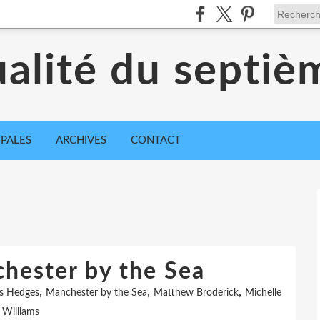
ualité du septiè
IPALES
ARCHIVES
CONTACT
chester by the Sea
,
,
,
s Hedges
Manchester by the Sea
Matthew Broderick
Michelle
Williams