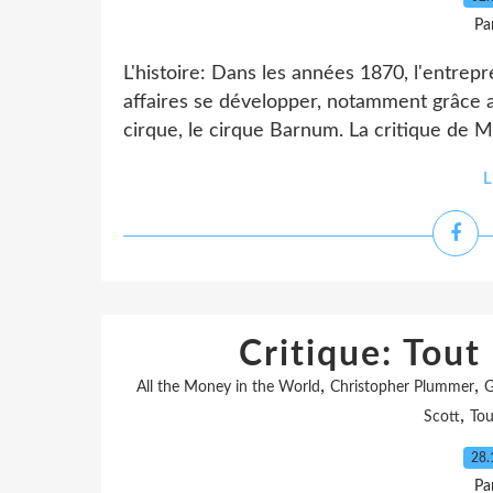
Pa
L'histoire: Dans les années 1870, l'entre
affaires se développer, notamment grâce a
cirque, le cirque Barnum. La critique de
L
Critique: Tout
,
,
All the Money in the World
Christopher Plummer
G
,
Scott
Tou
28.
Pa