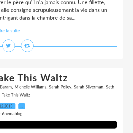
er le père qu'il n'a jamais connu. Une fillette,
 elle consigne scrupuleusement la vie dans un
trigant dans la chambre de sa...
ire la suite
Take This Waltz
,
,
,
,
 Baram
Michelle Williams
Sarah Polley
Sarah Silverman
Seth
,
Take This Waltz
12.2015
…
r 6nemablog