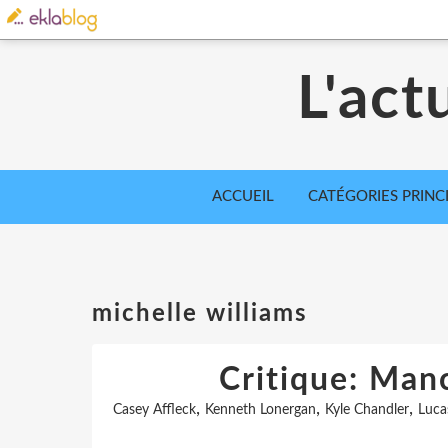
L'act
ACCUEIL
CATÉGORIES PRINC
michelle williams
Critique: Man
,
,
,
Casey Affleck
Kenneth Lonergan
Kyle Chandler
Luca