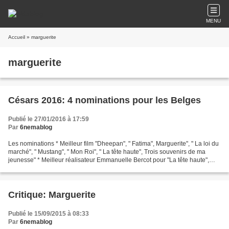
MENU
Accueil
» marguerite
marguerite
Césars 2016: 4 nominations pour les Belges
Publié le 27/01/2016 à 17:59
Par
6nemablog
Les nominations * Meilleur film "Dheepan", " Fatima", Marguerite", " La loi du
marché", " Mustang", " Mon Roi", " La tête haute", Trois souvenirs de ma
jeunesse" * Meilleur réalisateur Emmanuelle Bercot pour "La tête haute",
Arnaud Desplechin pour "Trois...
Critique: Marguerite
Publié le 15/09/2015 à 08:33
Par
6nemablog