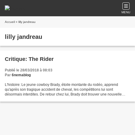
MENU
Accueil
» lilly jandreau
lilly jandreau
Critique: The Rider
Publié le 28/03/2018 à 08:03
Par
6nemablog
L'histoire: Le jeune cowboy Brady, étoile montante du rodéo, apprend
qu'après son tragique accident de cheval, les compétitions lui sont
désormais interdites. De retour chez lui, Brady doit trouver une nouvelle
raison de vivre, à présent qu'il ne peut...