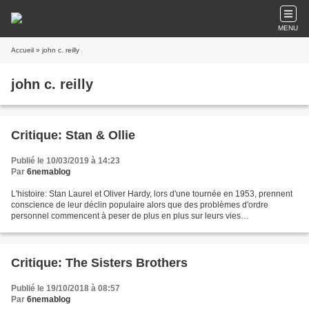
MENU
Accueil
» john c. reilly
john c. reilly
Critique: Stan & Ollie
Publié le 10/03/2019 à 14:23
Par
6nemablog
L'histoire: Stan Laurel et Oliver Hardy, lors d'une tournée en 1953, prennent
conscience de leur déclin populaire alors que des problèmes d'ordre
personnel commencent à peser de plus en plus sur leurs vies
professionnelles. La critique: Ce film est, à...
Critique: The Sisters Brothers
Publié le 19/10/2018 à 08:57
Par
6nemablog