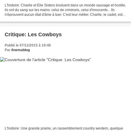
L'histoire: Charlie et Elie Sisters évoluent dans un monde sauvage et hostile,
ils ont du sang sur les mains: celui de criminels, celui d'innocents... Ils
n'éprouvent aucun état d'âme à tuer. C'est leur métier. Charlie, le cadet, est
né pour ça. Elie,...
Critique: Les Cowboys
Publié le 07/12/2015 à 19:46
Par
6nemablog
L'histoire: Une grande prairie, un rassemblement country western, quelque