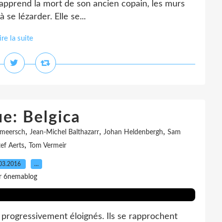
e apprend la mort de son ancien copain, les murs
se lézarder. Elle se...
ire la suite
ue: Belgica
,
,
,
rmeersch
Jean-Michel Balthazarr
Johan Heldenbergh
Sam
,
ef Aerts
Tom Vermeir
03.2016
…
r 6nemablog
nt progressivement éloignés. Ils se rapprochent