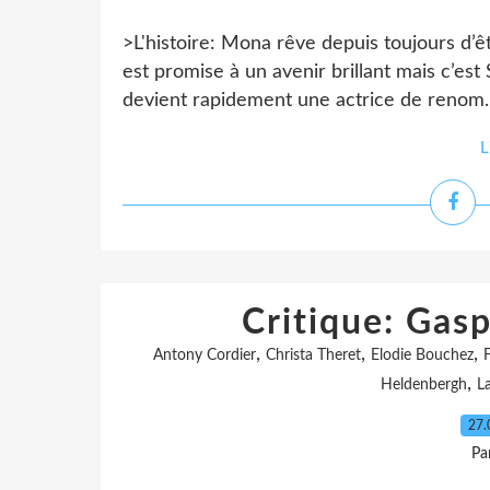
>L'histoire: Mona rêve depuis toujours d’ê
est promise à un avenir brillant mais c’est
devient rapidement une actrice de renom. À 
L
Critique: Gas
,
,
,
Antony Cordier
Christa Theret
Elodie Bouchez
F
,
Heldenbergh
L
27.
Pa