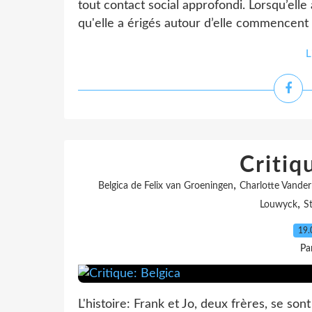
tout contact social approfondi. Lorsqu’ell
qu'elle a érigés autour d’elle commencent à 
L
Critiq
,
Belgica de Felix van Groeningen
Charlotte Vande
,
Louwyck
St
19.
Pa
L'histoire: Frank et Jo, deux frères, se so