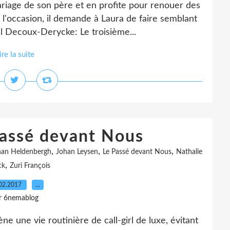
mariage de son père et en profite pour renouer des
 l'occasion, il demande à Laura de faire semblant
el Decoux-Derycke: Le troisième...
ire la suite
Passé devant Nous
,
,
,
han Heldenbergh
Johan Leysen
Le Passé devant Nous
Nathalie
,
ck
Zuri François
02.2017
…
r 6nemablog
ne une vie routinière de call-girl de luxe, évitant