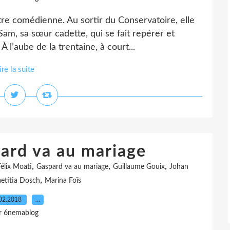
tre comédienne. Au sortir du Conservatoire, elle
 Sam, sa sœur cadette, qui se fait repérer et
l’aube de la trentaine, à court...
ire la suite
pard va au mariage
,
,
,
élix Moati
Gaspard va au mariage
Guillaume Gouix
Johan
,
aetitia Dosch
Marina Foïs
02.2018
…
r 6nemablog