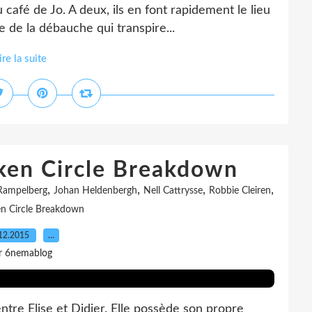
 café de Jo. A deux, ils en font rapidement le lieu
e de la débauche qui transpire...
ire la suite
oken Circle Breakdown
,
,
,
,
Rampelberg
Johan Heldenbergh
Nell Cattrysse
Robbie Cleiren
n Circle Breakdown
12.2015
…
r 6nemablog
entre Elise et Didier. Elle possède son propre