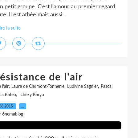
un petit groupe. C’est l’amour au premier regard
te. Il est athée mais aussi...
ire la suite
ésistance de l'air
,
,
,
l'air
Laure de Clermont-Tonnerre
Ludivine Sagnier
Pascal
,
da Kateb
Tchéky Karyo
06.2015
…
r 6nemablog