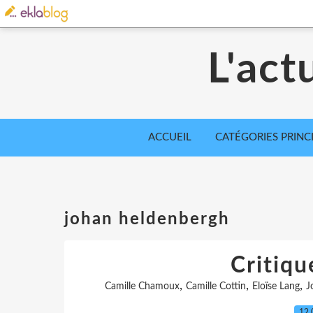
L'act
ACCUEIL
CATÉGORIES PRINC
johan heldenbergh
Critiqu
,
,
,
Camille Chamoux
Camille Cottin
Eloïse Lang
J
12.