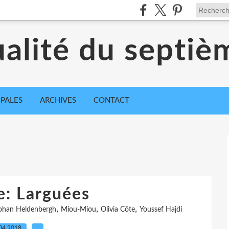
ualité du septiè
IPALES
ARCHIVES
CONTACT
e: Larguées
,
,
,
ohan Heldenbergh
Miou-Miou
Olivia Côte
Youssef Hajdi
04.2018
…