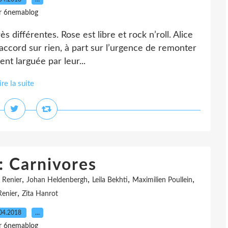
r 6nemablog
s différentes. Rose est libre et rock n’roll. Alice
’accord sur rien, à part sur l’urgence de remonter
nt larguée par leur...
ire la suite
: Carnivores
,
,
,
,
 Renier
Johan Heldenbergh
Leila Bekhti
Maximilien Poullein
,
Renier
Zita Hanrot
04.2018
…
r 6nemablog