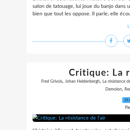
salon de tatouage, lui joue du banjo dans 
bien que tout les oppose. Il parle, elle écou
L
Critique: La r
,
,
Fred Grivois
Johan Heldenbergh
La résistance de 
,
Demolon
Re
28.
Pa