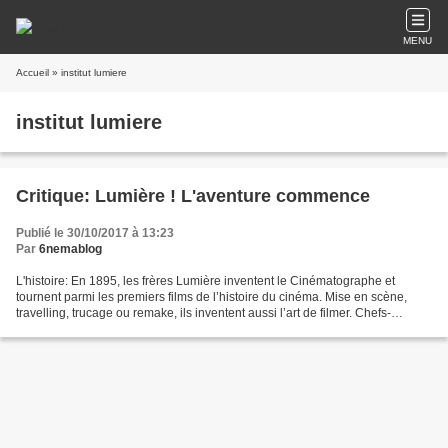
MENU
Accueil
» institut lumiere
institut lumiere
Critique: Lumière ! L'aventure commence
Publié le 30/10/2017 à 13:23
Par
6nemablog
L'histoire: En 1895, les frères Lumière inventent le Cinématographe et
tournent parmi les premiers films de l’histoire du cinéma. Mise en scène,
travelling, trucage ou remake, ils inventent aussi l’art de filmer. Chefs-
d’œuvre mondialement célèbres ou...