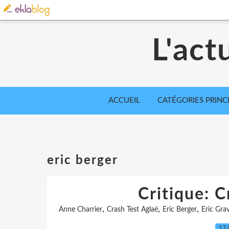
L'act
ACCUEIL
CATÉGORIES PRINC
eric berger
Critique: C
,
,
,
Anne Charrier
Crash Test Aglaé
Eric Berger
Eric Grav
17.