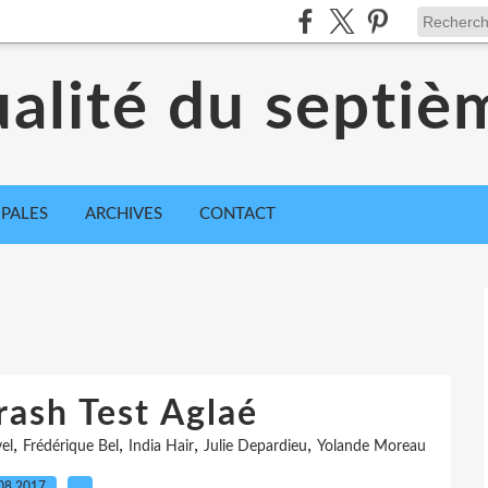
ualité du septiè
IPALES
ARCHIVES
CONTACT
rash Test Aglaé
,
,
,
,
el
Frédérique Bel
India Hair
Julie Depardieu
Yolande Moreau
08.2017
…