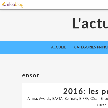
L'act
ACCUEIL
CATÉGORIES PRINC
ensor
2016: les p
,
,
,
,
,
,
Anima
Awards
BAFTA
Berlinale
BIFFF
César
Enso
,
Oscar