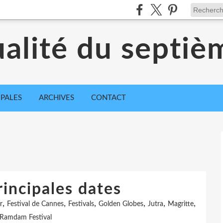
ualité du septiè
IPALES
ARCHIVES
CONTACT
rincipales dates
,
,
,
,
,
,
r
Festival de Cannes
Festivals
Golden Globes
Jutra
Magritte
Ramdam Festival