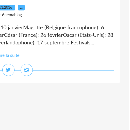
01.2016
…
r 6nemablog
10 janvierMagritte (Belgique francophone): 6
rCésar (France): 26 févrierOscar (Etats-Unis): 28
erlandophone): 17 septembre Festivals...
ire la suite