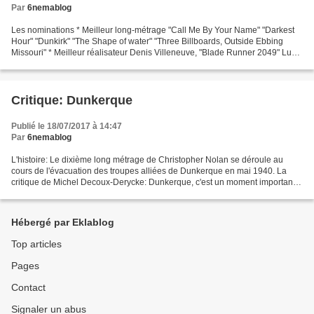
Par
6nemablog
Les nominations * Meilleur long-métrage "Call Me By Your Name" "Darkest
Hour" "Dunkirk" "The Shape of water" "Three Billboards, Outside Ebbing
Missouri" * Meilleur réalisateur Denis Villeneuve, "Blade Runner 2049" Luca
Guadagnino, "Call Me By Your Name"...
Critique: Dunkerque
Publié le 18/07/2017 à 14:47
Par
6nemablog
L'histoire: Le dixième long métrage de Christopher Nolan se déroule au
cours de l'évacuation des troupes alliées de Dunkerque en mai 1940. La
critique de Michel Decoux-Derycke: Dunkerque, c'est un moment important
du début de la Seconde Guerre mondiale,...
Hébergé par Eklablog
Top articles
Pages
Contact
Signaler un abus