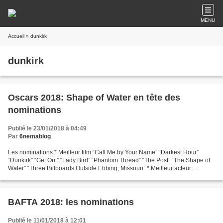
MENU
Accueil
» dunkirk
dunkirk
Oscars 2018: Shape of Water en tête des
nominations
Publié le 23/01/2018 à 04:49
Par
6nemablog
Les nominations * Meilleur film “Call Me by Your Name” “Darkest Hour”
“Dunkirk” “Get Out” “Lady Bird” “Phantom Thread” “The Post” “The Shape of
Water” “Three Billboards Outside Ebbing, Missouri” * Meilleur acteur
Timothée Chalamet, “Call Me by Your Name”...
BAFTA 2018: les nominations
Publié le 11/01/2018 à 12:01