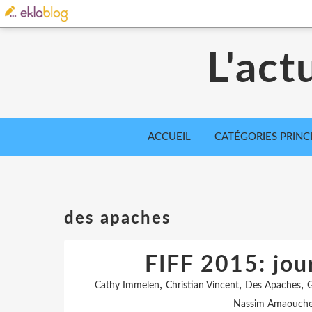
L'act
ACCUEIL
CATÉGORIES PRINC
des apaches
FIFF 2015: jou
,
,
,
Cathy Immelen
Christian Vincent
Des Apaches
G
Nassim Amaouch