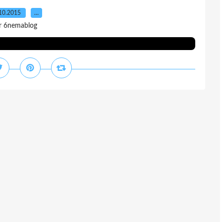
10.2015
…
r 6nemablog