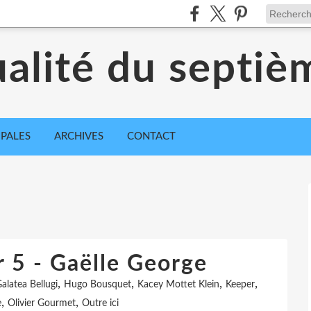
ualité du septiè
IPALES
ARCHIVES
CONTACT
r 5 - Gaëlle George
,
,
,
,
alatea Bellugi
Hugo Bousquet
Kacey Mottet Klein
Keeper
,
,
e
Olivier Gourmet
Outre ici