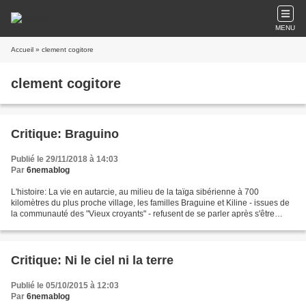
MENU
Accueil
» clement cogitore
clement cogitore
Critique: Braguino
Publié le 29/11/2018 à 14:03
Par
6nemablog
L'histoire: La vie en autarcie, au milieu de la taïga sibérienne à 700
kilomètres du plus proche village, les familles Braguine et Kiline - issues de
la communauté des "Vieux croyants" - refusent de se parler après s'être
brouillées. La critique: Clément...
Critique: Ni le ciel ni la terre
Publié le 05/10/2015 à 12:03
Par
6nemablog