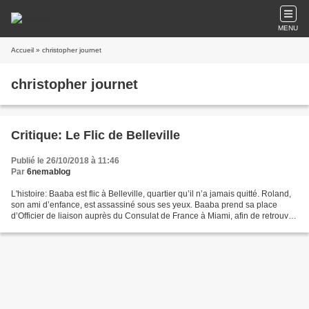
MENU
Accueil
» christopher journet
christopher journet
Critique: Le Flic de Belleville
Publié le 26/10/2018 à 11:46
Par
6nemablog
L'histoire: Baaba est flic à Belleville, quartier qu’il n’a jamais quitté. Roland,
son ami d’enfance, est assassiné sous ses yeux. Baaba prend sa place
d’Officier de liaison auprès du Consulat de France à Miami, afin de retrouver
son assassin. En Floride,...