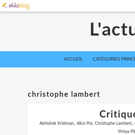
L'act
ACCUEIL
CATÉGORIES PRINC
christophe lambert
Critiqu
,
,
,
Abhishek Krishnan
Alice Pol
Christophe Lambert
Shriya Pi