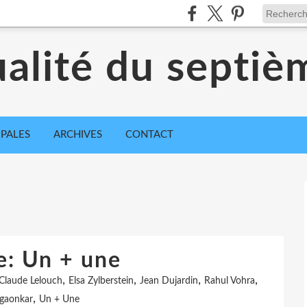
ualité du septiè
IPALES
ARCHIVES
CONTACT
e: Un + une
,
,
,
,
Claude Lelouch
Elsa Zylberstein
Jean Dujardin
Rahul Vohra
,
lgaonkar
Un + Une