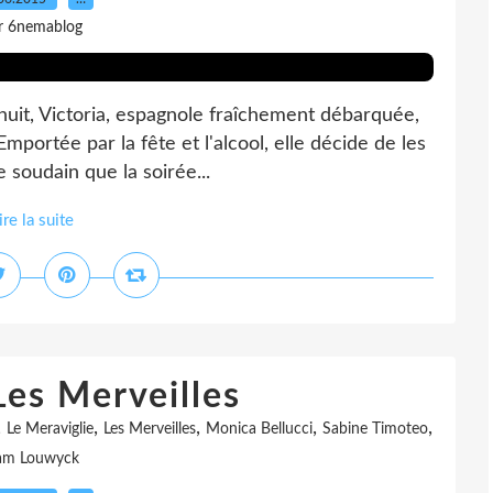
r 6nemablog
e nuit, Victoria, espagnole fraîchement débarquée,
portée par la fête et l'alcool, elle décide de les
e soudain que la soirée...
ire la suite
Les Merveilles
,
,
,
,
,
Le Meraviglie
Les Merveilles
Monica Bellucci
Sabine Timoteo
am Louwyck