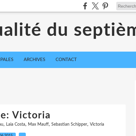
ualité du septiè
IPALES
ARCHIVES
CONTACT
e: Victoria
,
,
,
,
au
Laia Costa
Max Mauff
Sebastian Schipper
Victoria
06.2015
…