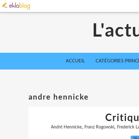
L'act
ACCUEIL
CATÉGORIES PRINC
andre hennicke
Critiqu
,
,
André Hennicke
Franz Rogowski
Frederick L
28.