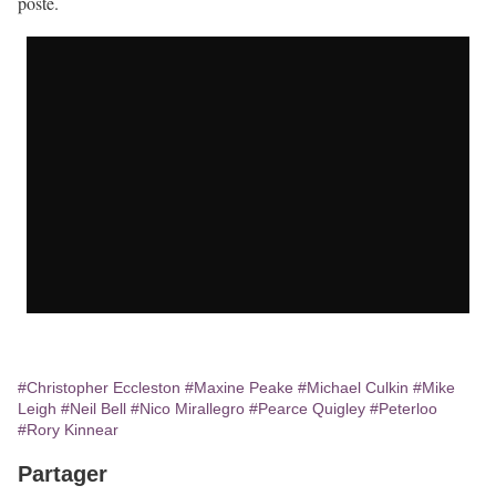
poste.
#Christopher Eccleston
#Maxine Peake
#Michael Culkin
#Mike
Leigh
#Neil Bell
#Nico Mirallegro
#Pearce Quigley
#Peterloo
#Rory Kinnear
Partager