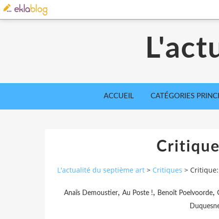
L'act
ACCUEIL
CATÉGORIES PRINC
Critique
L'actualité du septième art
>
Critiques
>
Critique:
,
,
,
Anaïs Demoustier
Au Poste !
Benoît Poelvoorde
Duquesn