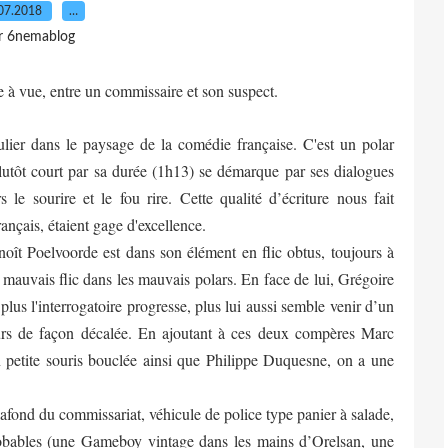
07.2018
…
r 6nemablog
de à vue, entre un commissaire et son suspect.
ulier dans le paysage de la comédie française. C'est un polar
lutôt court par sa durée (1h13) se démarque par ses dialogues
 le sourire et le fou rire. Cette qualité d’écriture nous fait
ançais, étaient gage d'excellence.
enoît Poelvoorde est dans son élément en flic obtus, toujours à
 mauvais flic dans les mauvais polars. En face de lui, Grégoire
us l'interrogatoire progresse, plus lui aussi semble venir d’un
urs de façon décalée. En ajoutant à ces deux compères Marc
petite souris bouclée ainsi que Philippe Duquesne, on a une
plafond du commissariat, véhicule de police type panier à salade,
probables (une Gameboy vintage dans les mains d’Orelsan, une