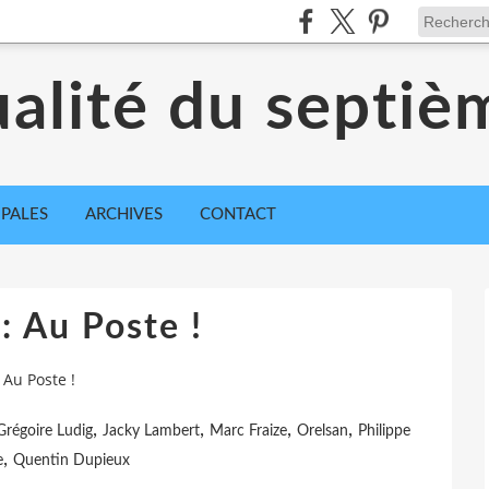
ualité du septiè
IPALES
ARCHIVES
CONTACT
: Au Poste !
 Au Poste !
,
,
,
,
Grégoire Ludig
Jacky Lambert
Marc Fraize
Orelsan
Philippe
,
e
Quentin Dupieux