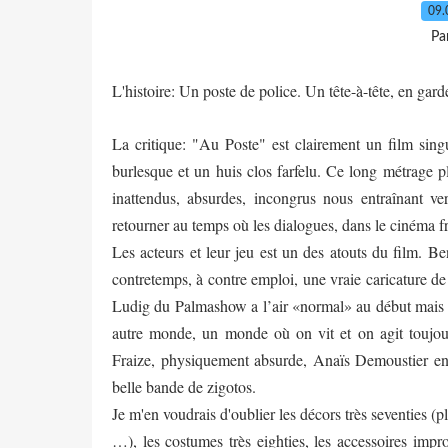
09.
Pa
L'histoire: Un poste de police. Un tête-à-tête, en gar
La critique: "Au Poste" est clairement un film sing
burlesque et un huis clos farfelu. Ce long métrage p
inattendus, absurdes, incongrus nous entraînant vers
retourner au temps où les dialogues, dans le cinéma fr
Les acteurs et leur jeu est un des atouts du film. B
contretemps, à contre emploi, une vraie caricature de
Ludig du Palmashow a l’air «normal» au début mais pl
autre monde, un monde où on vit et on agit toujo
Fraize, physiquement absurde, Anaïs Demoustier en 
belle bande de zigotos.
Je m'en voudrais d'oublier les décors très seventies (
…), les costumes très eighties, les accessoires im