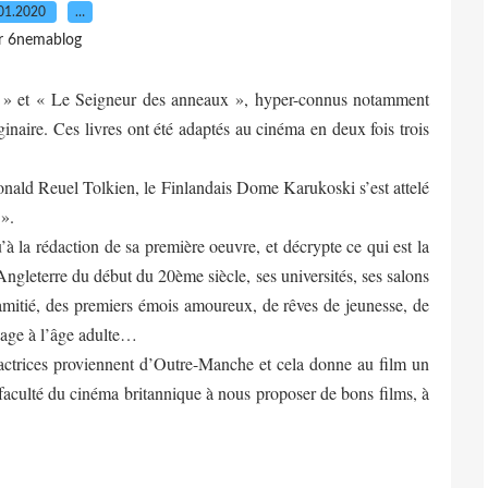
01.2020
…
r 6nemablog
t » et « Le Seigneur des anneaux », hyper-connus notamment
ginaire. Ces livres ont été adaptés au cinéma en deux fois trois
Ronald Reuel Tolkien, le Finlandais Dome Karukoski s’est attelé
».
à la rédaction de sa première oeuvre, et décrypte ce qui est la
Angleterre du début du 20ème siècle, ses universités, ses salons
 d’amitié, des premiers émois amoureux, de rêves de jeunesse, de
ssage à l’âge adulte…
les actrices proviennent d’Outre-Manche et cela donne au film un
e faculté du cinéma britannique à nous proposer de bons films, à