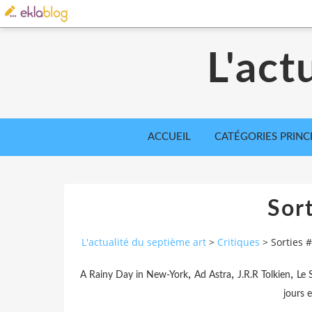
L'act
ACCUEIL
CATÉGORIES PRINC
Sor
L'actualité du septième art
>
Critiques
>
Sorties 
,
,
,
A Rainy Day in New-York
Ad Astra
J.R.R Tolkien
Le 
jours 