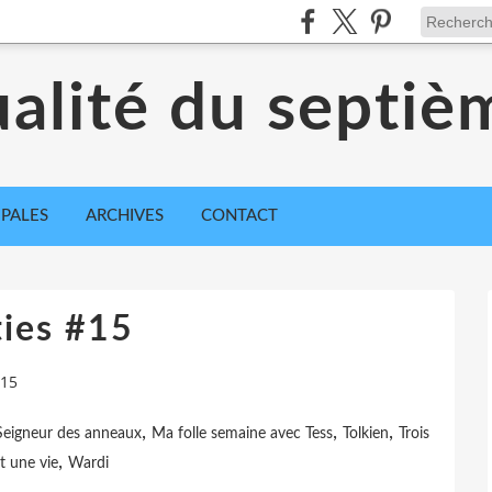
ualité du septiè
IPALES
ARCHIVES
CONTACT
ties #15
#15
,
,
,
Seigneur des anneaux
Ma folle semaine avec Tess
Tolkien
Trois
,
et une vie
Wardi