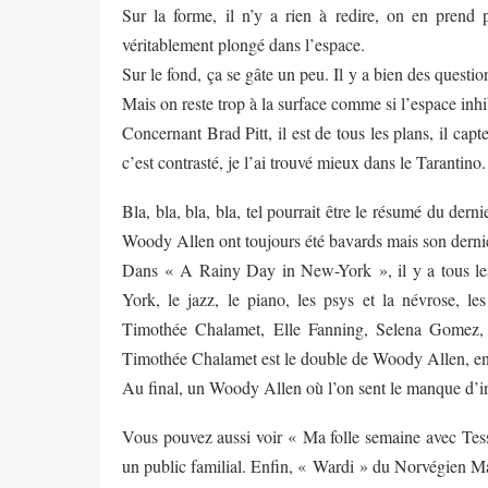
Sur la forme, il n’y a rien à redire, on en prend 
véritablement plongé dans l’espace.
Sur le fond, ça se gâte un peu. Il y a bien des question
Mais on reste trop à la surface comme si l’espace inhib
Concernant Brad Pitt, il est de tous les plans, il capt
c’est contrasté, je l’ai trouvé mieux dans le Tarantino
Bla, bla, bla, bla, tel pourrait être le résumé du d
Woody Allen ont toujours été bavards mais son dernie
Dans « A Rainy Day in New-York », il y a tous l
York, le jazz, le piano, les psys et la névrose, les j
Timothée Chalamet, Elle Fanning, Selena Gomez, 
Timothée Chalamet est le double de Woody Allen, en 
Au final, un Woody Allen où l’on sent le manque d’i
Vous pouvez aussi voir « Ma folle semaine avec Tess
un public familial. Enfin, « Wardi » du Norvégien Ma