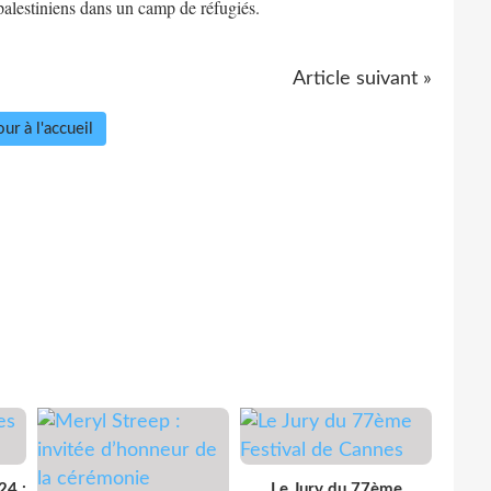
 palestiniens dans un camp de réfugiés.
Article suivant »
ur à l'accueil
24 :
Le Jury du 77ème