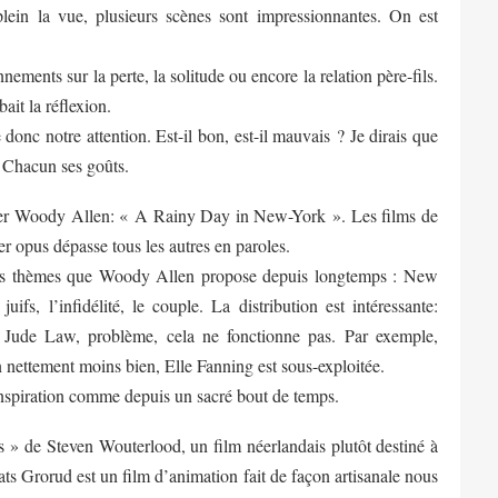
plein la vue, plusieurs scènes sont impressionnantes. On est
nements sur la perte, la solitude ou encore la relation père-fils.
ait la réflexion.
e donc notre attention. Est-il bon, est-il mauvais ? Je dirais que
. Chacun ses goûts.
ernier Woody Allen: « A Rainy Day in New-York ». Les films de
r opus dépasse tous les autres en paroles.
es thèmes que Woody Allen propose depuis longtemps : New
uifs, l’infidélité, le couple. La distribution est intéressante:
Jude Law, problème, cela ne fonctionne pas. Par exemple,
nettement moins bien, Elle Fanning est sous-exploitée.
nspiration comme depuis un sacré bout de temps.
 » de Steven Wouterlood, un film néerlandais plutôt destiné à
ts Grorud est un film d’animation fait de façon artisanale nous