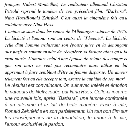
français
Hubert Monteilhet
,
Le réalisateur allemand Christian
Petzold reprend le tandem de son précédent film, "Barbara":
Nina Hoss/Ronald Zehrfeld. C'est aussi la cinquième fois qu'il
collabore avec Nina Hoss.
L'action se situe dans les ruines de l'Allemagne vaincue de 1945.
La lâcheté et l'amour sont au centre de "Phoenix". La lâcheté:
celle d'un homme trahissant son épouse juive en la dénonçant
aux nazis et tentant ensuite de récupérer sa fortune alors qu'il la
croit morte. L'amour: celui d'une épouse de retour des camps et
que son mari ne veut pas reconnaître mais utilise en lui
apprenant à faire semblant d'être sa femme disparue. Un amour
tellement fort qu'elle accepte tout, excuse la cupidité de son mari.
Le résultat est convaincant. On suit avec intérêt et émotion
le parcours de Nelly, jouée par Nina Hoss. Celle-ci incarne
une nouvelle fois, après "Barbara", une femme confrontée
à un dilemme et le fait de belle manière. Face à elle,
Ronald Zehrfeld s'en sort parfaitement. Un tout bon film sur
les conséquences de la déportation, le retour à la vie,
l'amour exclusif et le pardon.