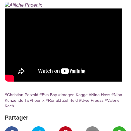
#Christian Petzold
#Eva Bay
#Imogen Kogge
#Nina Hoss
#Nina
Kunzendorf
#Phoenix
#Ronald Zehrfeld
#Uwe Preuss
#Valerie
Koch
Partager