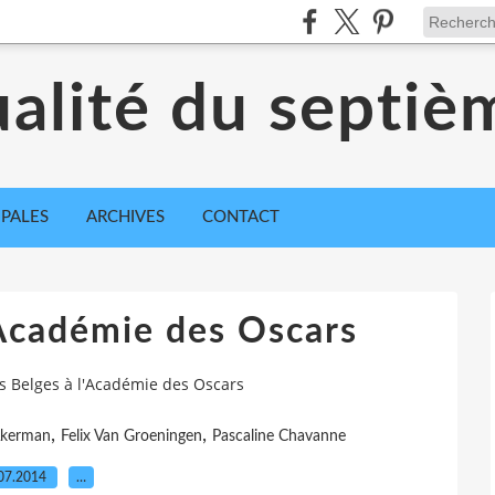
ualité du septiè
IPALES
ARCHIVES
CONTACT
'Académie des Oscars
is Belges à l'Académie des Oscars
,
,
Akerman
Felix Van Groeningen
Pascaline Chavanne
07.2014
…