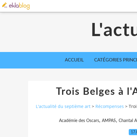
L'act
ACCUEIL
CATÉGORIES PRINC
Trois Belges à l
L'actualité du septième art
>
Récompenses
>
Tro
,
,
Académie des Oscars
AMPAS
Chantal 
17.