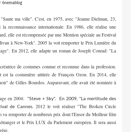
r 6nemablog
"Saute ma ville". C'est, en 1975, avec "Jeanne Dielman, 23,
la reconnaissance internationale. En 1986, elle réalise une
rd, elle est récompensée par une Mention spéciale au Festival
van à New-York". 2005 la voit remporter le Prix Lumière du
age". En 2012, elle adapte un roman de Joseph Conrad: "La
créatrice de costumes connue et reconnue dans la profession.
t est la costumière attitrée de François Ozon. En 2014, elle
oir" de Gilles Bourdos. Auparavant, elle avait été nominée à
rage
en 2004:
"Steve + Sky". En 2009, "La mertitude des
2012 le voit réaliser "The Broken Circle
tival de Cannes.
va remporter de nombreux prix dont l'Ensor du Meilleur film
m étranger et le Prix LUX du Parlement européen. Il sera aussi
gère.