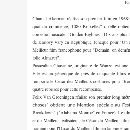
Pa
Chantal Akerman réalise son premier film en 1968: 
quai du commerce, 1080 Bruxelles" qu'elle obtient 
comédie musicale: "Golden Eighties". Dix ans plus ta
de Karlovy Vary en République Tchèque pour "Un di
Meilleur film francophone pour "Demain, on démén
folie Almayer".
Pasacaline Chavanne, originaire de Wanze, est une 
Elle est au générique de près de cinquante films e
remporte le César des Meilleurs costumes pour "Ren
quatre reprises pour cette récompense.
Felix Van Groeningen réalise son premier long mét
choses" obtient une Mention spéciale au Fes
Breakdown" ("Alabama Monroe" en France). Le film 
et du Meilleur réalisateur, le César du Meilleur fil
nominé pour l'Oscar du Meilleur film en langue étran