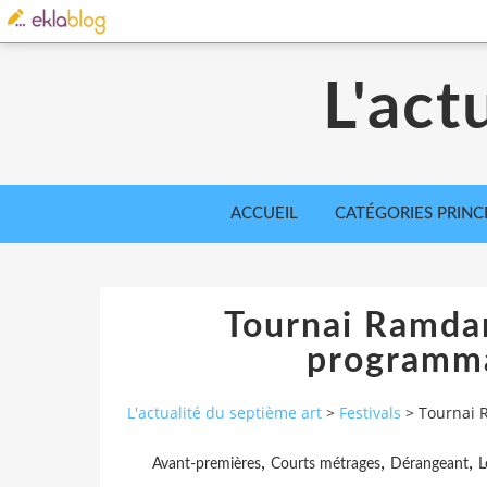
L'act
ACCUEIL
CATÉGORIES PRINC
Tournai Ramdam
programma
L'actualité du septième art
>
Festivals
>
Tournai 
,
,
,
Avant-premières
Courts métrages
Dérangeant
L