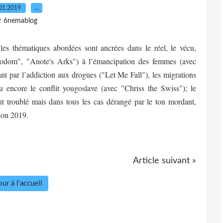
01.2019
…
r 6nemablog
les thématiques abordées sont ancrées dans le réel, le vécu,
Sodom", "Anote's Arks") à l’émancipation des femmes (avec
 par l’addiction aux drogues ("Let Me Fall"), les migrations
 encore le conflit yougoslave (avec "Chriss the Swiss"); le
nt troublé mais dans tous les cas dérangé par le ton mordant,
ion 2019.
Article suivant »
ur à l'accueil