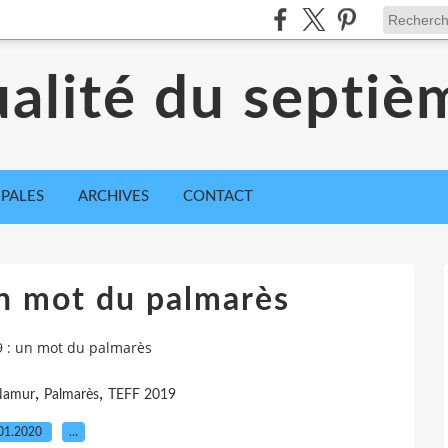
ualité du septiè
IPALES
ARCHIVES
CONTACT
n mot du palmarès
9 : un mot du palmarès
,
,
Namur
Palmarès
TEFF 2019
01.2020
…