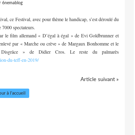
r 6nemablog
al, ce Festival, avec pour thème le handicap, s’est déroulé du
e 7000 spectateurs.
ar le film allemand « D’égal à égal » de Evi Goldbrunner et
 enlevé par « Marche ou crève » de Margaux Bonhomme et le
isgrâce » de Didier Cros. Le reste du palmarès
tion-du-teff-en-2019/
Article suivant »
ur à l'accueil