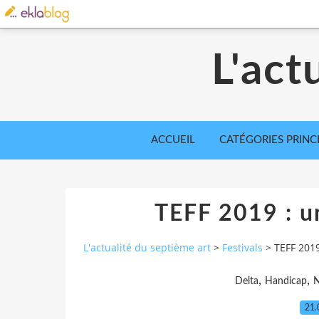
L'act
ACCUEIL
CATÉGORIES PRINC
TEFF 2019 : u
L'actualité du septième art
>
Festivals
>
TEFF 201
,
,
Delta
Handicap
21.