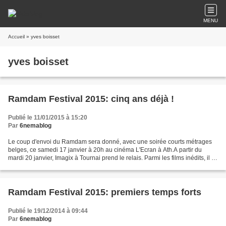
MENU
Accueil
» yves boisset
yves boisset
Ramdam Festival 2015: cinq ans déjà !
Publié le 11/01/2015 à 15:20
Par
6nemablog
Le coup d'envoi du Ramdam sera donné, avec une soirée courts métrages
belges, ce samedi 17 janvier à 20h au cinéma L'Ecran à Ath.A partir du
mardi 20 janvier, Imagix à Tournai prend le relais. Parmi les films inédits, il y
a "The Dark Horse" de James...
Ramdam Festival 2015: premiers temps forts
Publié le 19/12/2014 à 09:44
Par
6nemablog