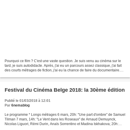
Pourquoi ce film ? C'est une vaste question. Je suis venu au cinéma sur le
tard, je suis autodidacte. Après, j'ai eu un parcours assez classique, j'ai fait
des courts métrages de fiction, j'ai eu la chance de faire du documentaire.
J'ai appris mon métier...
Festival du Cinéma Belge 2018: la 30ème édition
Publié le 01/03/2018 à 12:01
Par
6nemablog
Le programme * Longs métrages 6 mars, 20h: "Une part d'ombre" de Samuel
Tilman 7 mars, 14h: "Le Vent dans les Roseaux" de Arnaud Demuynck,
Nicolas Liguori, Rémi Durin, Anaïs Sorrentino et Madina Iskhakova; 20h:
"Bitter Flowers" de Olivier Meys8 mars,...