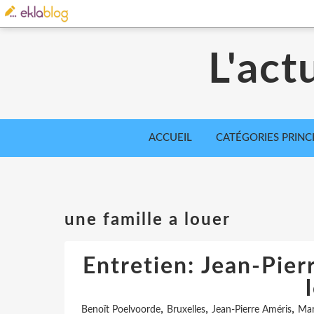
L'act
ACCUEIL
CATÉGORIES PRINC
une famille a louer
Entretien: Jean-Pier
,
,
,
Benoït Poelvoorde
Bruxelles
Jean-Pierre Améris
Mar