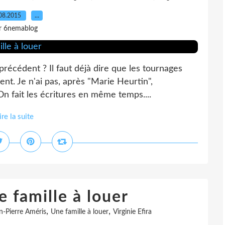
08.2015
…
r 6nemablog
 précédent ? Il faut déjà dire que les tournages
nt. Je n'ai pas, après "Marie Heurtin",
n fait les écritures en même temps....
ire la suite
e famille à louer
,
,
n-Pierre Améris
Une famille à louer
Virginie Efira