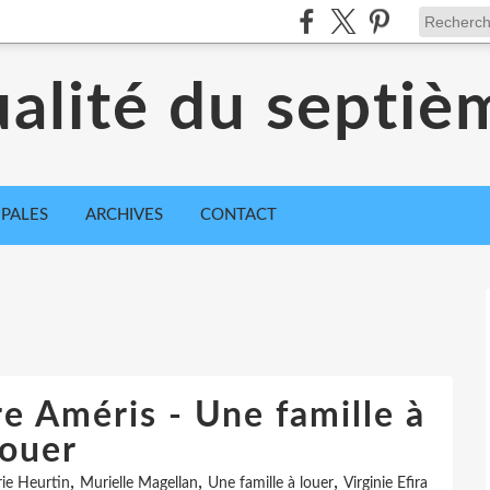
ualité du septiè
IPALES
ARCHIVES
CONTACT
re Améris - Une famille à
louer
,
,
,
ie Heurtin
Murielle Magellan
Une famille à louer
Virginie Efira