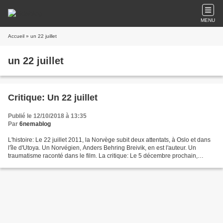
MENU
Accueil
» un 22 juillet
un 22 juillet
Critique: Un 22 juillet
Publié le 12/10/2018 à 13:35
Par
6nemablog
L'histoire: Le 22 juillet 2011, la Norvège subit deux attentats, à Oslo et dans
l'île d'Utoya. Un Norvégien, Anders Behring Breivik, en est l'auteur. Un
traumatisme raconté dans le film. La critique: Le 5 décembre prochain,
"Utoya 22 Juillet" de Erik...