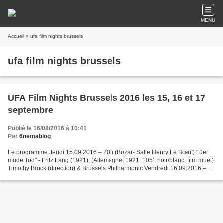
MENU
Accueil
» ufa film nights brussels
ufa film nights brussels
UFA Film Nights Brussels 2016 les 15, 16 et 17
septembre
Publié le 16/08/2016 à 10:41
Par
6nemablog
Le programme Jeudi 15.09.2016 – 20h (Bozar- Salle Henry Le Bœuf) "Der
müde Tod" - Fritz Lang (1921), (Allemagne, 1921, 105’, noir/blanc, film muet)
Timothy Brock (direction) & Brussels Philharmonic Vendredi 16.09.2016 –
20h (Bozar- Salle M) "Faust" -...