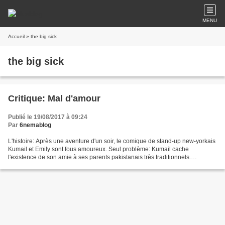
MENU
Accueil
» the big sick
the big sick
Critique: Mal d'amour
Publié le 19/08/2017 à 09:24
Par
6nemablog
L'histoire: Après une aventure d'un soir, le comique de stand-up new-yorkais
Kumail et Emily sont fous amoureux. Seul problème: Kumail cache
l'existence de son amie à ses parents pakistanais très traditionnels.
Lorsqu'Emily s'en rend compte, elle jure...