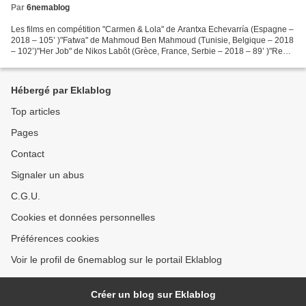
Par
6nemablog
Les films en compétition "Carmen & Lola" de Arantxa Echevarría (Espagne –
2018 – 105’ )"Fatwa" de Mahmoud Ben Mahmoud (Tunisie, Belgique – 2018
– 102’)"Her Job" de Nikos Labôt (Grèce, France, Serbie – 2018 – 89’ )"Red
Cow" de Tsivia Barkai Yacov (Israël...
Hébergé par Eklablog
Top articles
Pages
Contact
Signaler un abus
C.G.U.
Cookies et données personnelles
Préférences cookies
Voir le profil de 6nemablog sur le portail Eklablog
Créer un blog sur Eklablog