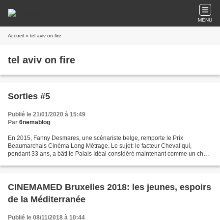
MENU
Accueil
» tel aviv on fire
tel aviv on fire
Sorties #5
Publié le 21/01/2020 à 15:49
Par
6nemablog
En 2015, Fanny Desmares, une scénariste belge, remporte le Prix
Beaumarchais Cinéma Long Métrage. Le sujet: le facteur Cheval qui,
pendant 33 ans, a bâti le Palais Idéal considéré maintenant comme un chef-
d’oeuvre d’art naïf. Ce scénario, Nils Tavernier...
CINEMAMED Bruxelles 2018: les jeunes, espoirs
de la Méditerranée
Publié le 08/11/2018 à 10:44