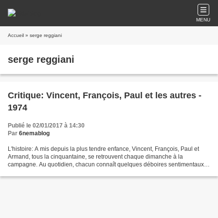
MENU
Accueil
» serge reggiani
serge reggiani
Critique: Vincent, François, Paul et les autres -
1974
Publié le 02/01/2017 à 14:30
Par
6nemablog
L'histoire: A mis depuis la plus tendre enfance, Vincent, François, Paul et
Armand, tous la cinquantaine, se retrouvent chaque dimanche à la
campagne. Au quotidien, chacun connaît quelques déboires sentimentaux.
Mais lorsque Vincent est victime d'une...