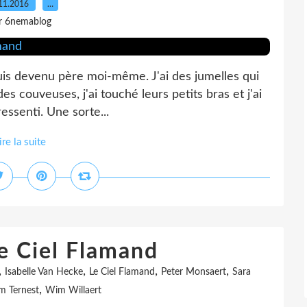
11.2016
…
r 6nemablog
 suis devenu père moi-même. J'ai des jumelles qui
des couveuses, j'ai touché leurs petits bras et j'ai
essenti. Une sorte...
ire la suite
Le Ciel Flamand
,
,
,
,
Isabelle Van Hecke
Le Ciel Flamand
Peter Monsaert
Sara
,
m Ternest
Wim Willaert