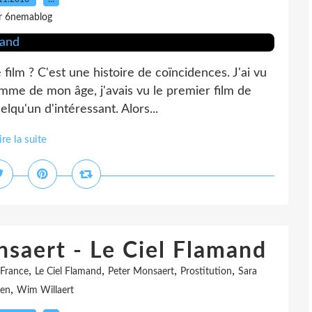
r 6nemablog
lm ? C'est une histoire de coïncidences. J'ai vu
emme de mon âge, j'avais vu le premier film de
elqu'un d'intéressant. Alors...
ire la suite
nsaert - Le Ciel Flamand
,
,
,
,
France
Le Ciel Flamand
Peter Monsaert
Prostitution
Sara
,
gen
Wim Willaert