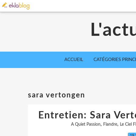
L'act
ACCUEIL
CATÉGORIES PRINC
sara vertongen
Entretien: Sara Ver
,
,
A Quiet Passion
Flandre
Le Ciel 
19.