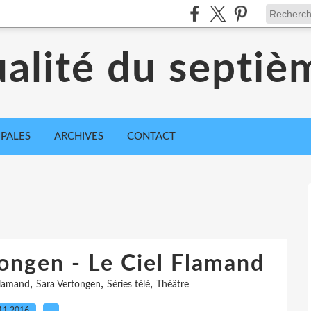
ualité du septiè
IPALES
ARCHIVES
CONTACT
tongen - Le Ciel Flamand
,
,
,
Flamand
Sara Vertongen
Séries télé
Théâtre
11.2016
…