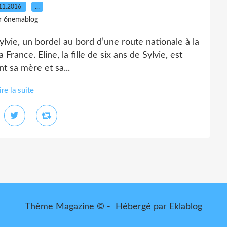
11.2016
…
r 6nemablog
Sylvie, un bordel au bord d’une route nationale à la
France. Eline, la fille de six ans de Sylvie, est
nt sa mère et sa...
ire la suite
Thème Magazine © - Hébergé par
Eklablog