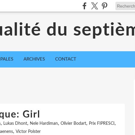
ualité du septiè
IPALES
ARCHIVES
CONTACT
que: Girl
,
,
,
,
,
n
Lukas Dhont
Nele Hardiman
Olivier Bodart
Prix FIPRESCI
,
haenens
Victor Polster