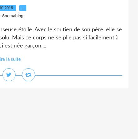
10.2018
…
r 6nemablog
anseuse étoile. Avec le soutien de son père, elle se
olu. Mais ce corps ne se plie pas si facilement à
ci est née garçon....
ire la suite