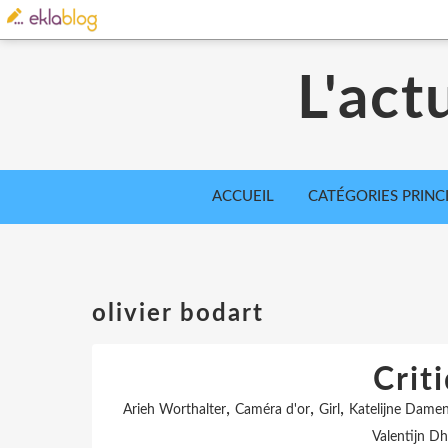
L'act
ACCUEIL
CATÉGORIES PRINC
olivier bodart
Criti
,
,
,
Arieh Worthalter
Caméra d'or
Girl
Katelijne Dame
Valentijn D