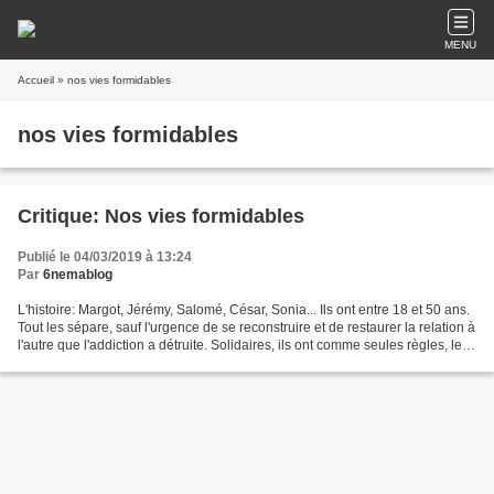
MENU
Accueil
» nos vies formidables
nos vies formidables
Critique: Nos vies formidables
Publié le 04/03/2019 à 13:24
Par
6nemablog
L'histoire: Margot, Jérémy, Salomé, César, Sonia... Ils ont entre 18 et 50 ans.
Tout les sépare, sauf l'urgence de se reconstruire et de restaurer la relation à
l'autre que l'addiction a détruite. Solidaires, ils ont comme seules règles, le
partage, l'honnêteté,...