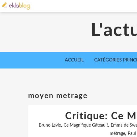
L'act
ACCUEIL
CATÉGORIES PRINC
moyen metrage
Critique: Ce M
,
,
Bruno Levie
Ce Magnifique Gâteau !
Emma de Swa
,
métrage
Paul