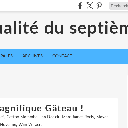
ualité du septiè
IPALES
ARCHIVES
CONTACT
agnifique Gâteau !
,
,
,
,
ef
Gaston Motambe
Jan Decleir
Marc James Roels
Moyen
,
 Huvenne
Wim Willaert