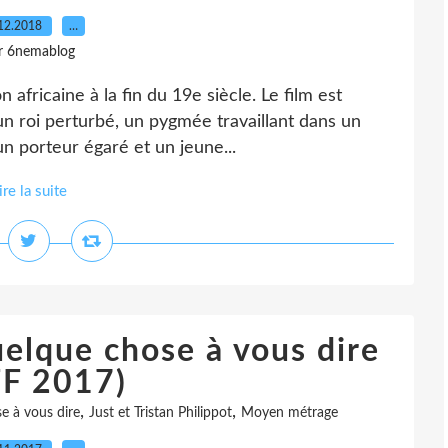
12.2018
…
r 6nemablog
n africaine à la fin du 19e siècle. Le film est
n roi perturbé, un pygmée travaillant dans un
un porteur égaré et un jeune...
ire la suite
uelque chose à vous dire
FF 2017)
,
,
e à vous dire
Just et Tristan Philippot
Moyen métrage