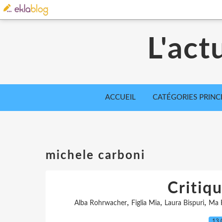
L'act
ACCUEIL
CATÉGORIES PRINC
michele carboni
Critiqu
,
,
,
Alba Rohrwacher
Figlia Mia
Laura Bispuri
Ma F
13.