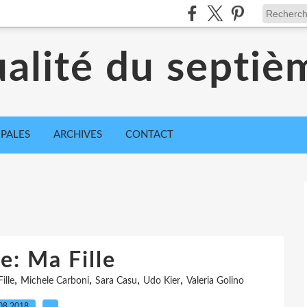
ualité du septiè
IPALES
ARCHIVES
CONTACT
e: Ma Fille
,
,
,
,
ille
Michele Carboni
Sara Casu
Udo Kier
Valeria Golino
08.2018
…