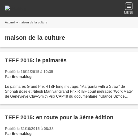
MENU
Accueil
» maison de la culture
maison de la culture
TEFF 2015: le palmarès
Publié le 16/11/2015 à 10:35
Par
6nemablog
Le palmarès Grand Prix RTBF long métrage: "Margarita with a Straw" de
Shonali Bose et Nilesh Maniyar Grand Prix RTBF court métrage: "Work Mate"
de Genevieve Clay-Smith Prix CAP48 du documentaire: "Glance Up" de
Enric Ribes et Oriol Martinez Prix du Délégué...
TEFF 2015: en route pour la 3ème édition
Publié le 31/10/2015 à 08:38
Par
6nemablog