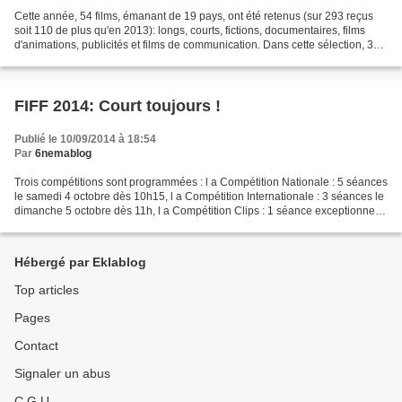
Cette année, 54 films, émanant de 19 pays, ont été retenus (sur 293 reçus
soit 110 de plus qu'en 2013): longs, courts, fictions, documentaires, films
d'animations, publicités et films de communication. Dans cette sélection, 31
films ont été primés, et...
FIFF 2014: Court toujours !
Publié le 10/09/2014 à 18:54
Par
6nemablog
Trois compétitions sont programmées : l a Compétition Nationale : 5 séances
le samedi 4 octobre dès 10h15, l a Compétition Internationale : 3 séances le
dimanche 5 octobre dès 11h, l a Compétition Clips : 1 séance exceptionnelle
le samedi 4 octobre à...
Hébergé par Eklablog
Top articles
Pages
Contact
Signaler un abus
C.G.U.