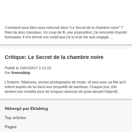
Comment vous êtes-vous retrouvé dans "Le Secret de la chambre noire" ?
Rien de plus classique. Un coup de fil, une proposition, j'ai rencontré Kiyoshi
Kurosawa. Il m'a donné son script que j'ai lu et je me suis engagé.
Evidemment, j'étais très heureux...
Critique: Le Secret de la chambre noire
Publié le 10/03/2017 à 13:22
Par
6nemablog
L'histoire: Stéphane, ancien photographe de mode, vit seul avec sa fille qu'il
retient auprès de lui dans leur propriété de banlieue. Chaque jour, elle
devient son modèle pour de longues séances de pose devant l'objectif,
toujours plus éprouvantes. Quand...
Hébergé par Eklablog
Top articles
Pages