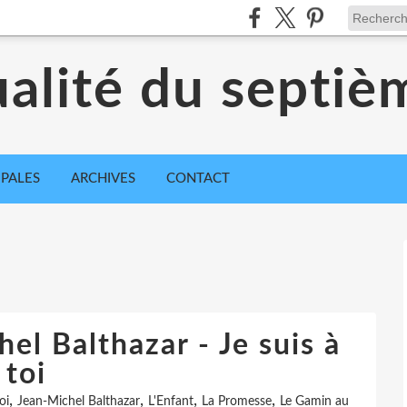
ualité du septiè
IPALES
ARCHIVES
CONTACT
el Balthazar - Je suis à
toi
,
,
,
,
oi
Jean-Michel Balthazar
L'Enfant
La Promesse
Le Gamin au